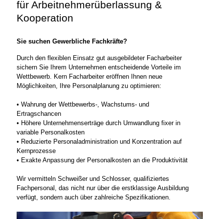
für Arbeitnehmerüberlassung &
Durch den flexiblen Einsatz gut ausgebildeter
Facharbeiter sichern Sie Ihrem Unternehmen
Kooperation
entscheidende Vorteile im Wettbewerb. Kern
Facharbeiter eröffnen Ihnen neue Möglichkeiten,
Sie suchen Gewerbliche Fachkräfte?
Ihre Personalplanung zu optimieren:
Durch den flexiblen Einsatz gut ausgebildeter Facharbeiter
Wahrung der Wettbewerbs-, Wachstums-
sichern Sie Ihrem Unternehmen entscheidende Vorteile im
und Ertragschancen
Wettbewerb. Kern Facharbeiter eröffnen Ihnen neue
Höhere Unternehmenserträge durch
Möglichkeiten, Ihre Personalplanung zu optimieren:
Umwandlung fixer in variable
Personalkosten
• Wahrung der Wettbewerbs-, Wachstums- und
Reduzierte Personaladministration und
Ertragschancen
Konzentration auf Kernprozesse
• Höhere Unternehmenserträge durch Umwandlung fixer in
Exakte Anpassung der Personalkosten
variable Personalkosten
an die Produktivität
• Reduzierte Personaladministration und Konzentration auf
Kernprozesse
Wir vermitteln Schweißer und Schlosser,
• Exakte Anpassung der Personalkosten an die Produktivität
qualifiziertes Fachpersonal, das nicht nur über
die erstklassige Ausbildung verfügt, sondern
Wir vermitteln Schweißer und Schlosser, qualifiziertes
auch über zahlreiche Spezifikationen.
Fachpersonal, das nicht nur über die erstklassige Ausbildung
verfügt, sondern auch über zahlreiche Spezifikationen.