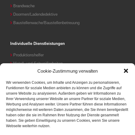
Brandwache
Doormen/Ladendedektive
Baustellenwache/Baustellenbetreuung
Individuelle Dienstleistungen
Produktionshelfer
Metall- und Schweißarbeiten
Cookie-Zustimmung verwalten
Logistikdienstleistungen
Wir verwenden Cookies, um Inhalte und Anzeigen zu personalisieren,
Funktionen für soziale Medien anbieten zu können und die Zugriffe auf
unsere Website zu analysieren. Außerdem geben wir Informationen zu
+49 040 / 386 366 24
Ihrer Verwendung unserer Website an unsere Partner für soziale Medien,
Werbung und Analysen weiter. Unsere Partner führen diese Informationen
möglicherweise mit weiteren Daten zusammen, die Sie ihnen bereitgestellt
Sie finden uns hier
haben oder die sie im Rahmen Ihrer Nutzung der Dienste gesammelt
haben. Sie geben Einwilligung zu unseren Cookies, wenn Sie unsere
ASFA GmbH
Webseite weiterhin nutzen.
Katharinenstraße 30a
20457 Hamburg