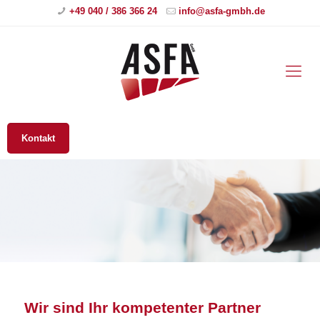
+49 040 / 386 366 24
info@asfa-gmbh.de
Wir sind Ihr kompetenter Partner
für Arbeitnehmerüberlassung &
Kooperation
Kontakt
Sie suchen Gewerbliche Fachkräfte?
Wir sind Ihr kompetenter Partner